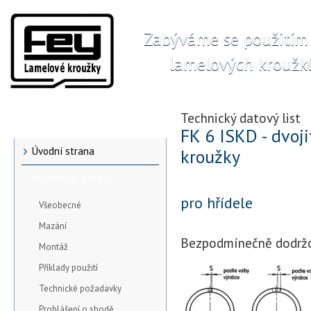
Zabýváme se použitím
lamelových kroužků
Technický datový list
Menu
FK 6 ISKD - dvoji
Úvodní strana
kroužky
Informace o firmě
pro hřídele
Všeobecné
Mazání
Bezpodmínečně dodržo
Montáž
Příklady použití
Technické požadavky
Prohlášení o shodě